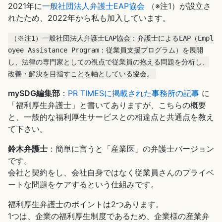
2021年に
一般社団法人弁護士EAP協会
（※注1）が設立さ
れたため、2022年から私も加入しています。
（※注1）一般社団法人弁護士EAP協会：弁護士によるEAP（Empl
oyee Assistance Program：従業員支援プログラム）を展開
し、法律の専門家としての視点で従業員の抱える問題を分析し、
改善・解決を目指すことを軸としている協会。
mySDG編集部
：
PR TIMESに掲載された事務所の記事
に
「福利厚生弁護士」と書いてありますが、こちらの概要
と、一般的な福利厚生サービスとの相違点と共通点を教え
て下さい。
鈴木弁護士
：簡単に言うと「産業医」の弁護士バージョン
です。
会社と契約をし、会社自身ではなく従業員さんのプライベ
ートな問題をケアするという仕組みです。
福利厚生弁護士のポイントは2つあります。
1つは、企業の福利厚生制度であるため、企業様の産業弁