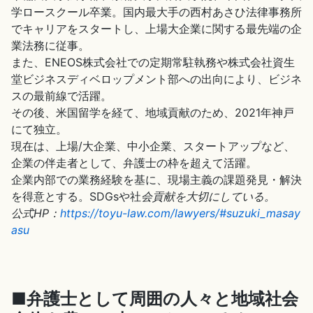
学ロースクール卒業。国内最大手の西村あさひ法律事務所
でキャリアをスタートし、上場大企業に関する最先端の企
業法務に従事。
また、ENEOS株式会社での定期常駐執務や株式会社資生
堂ビジネスディベロップメント部への出向により、ビジネ
スの最前線で活躍。
その後、米国留学を経て、地域貢献のため、2021年神戸
にて独立。
現在は、上場/大企業、中小企業、スタートアップなど、
企業の伴走者として、弁護士の枠を超えて活躍。
企業内部での業務経験を基に、現場主義の課題発見・解決
を得意とする。SDGsや社
会貢献を大切にしている。
公式HP：
https://toyu-law.com/lawyers/#suzuki_masay
asu
■弁護士として周囲の人々と地域社会