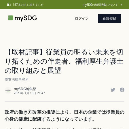
157
本の木を植えました
mySDGの植樹活動について
ログイン
新規登録
【取材記事】従業員の明るい未来を切
り拓くための伴走者、福利厚生弁護士
の取り組みと展望
燈友法律事務所
mySDG編集部
2023年 1月 16日 21:47
政府の働き方改革の推奨により、日本の企業では従業員の
心身の健康に配慮するようになっています。